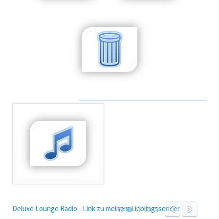
Zug
Deluxe Lounge Radio - Link zu meinem Lieblingssender