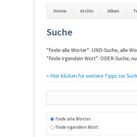
Home
Archiv
Alben
T
Navigation
Suche
überspringen
"finde alle Wörter": UND-Suche, alle 
"finde irgendein Wort": ODER-Suche, n
» Hier klicken für weitere Tipps zur Suc
Suchbegriffe
Optionen
finde alle Wörter
finde irgendein Wort