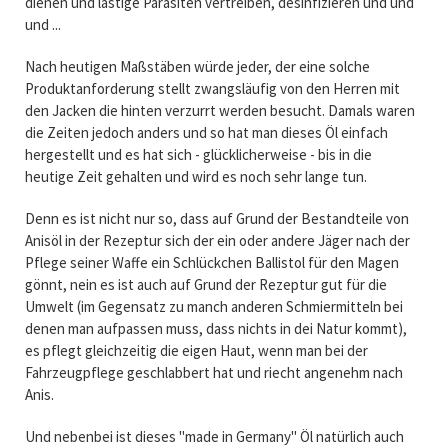
dienen und lästige Parasiten vertreiben, desinfizieren und und
und ...
Nach heutigen Maßstäben würde jeder, der eine solche
Produktanforderung stellt zwangsläufig von den Herren mit
den Jacken die hinten verzurrt werden besucht. Damals waren
die Zeiten jedoch anders und so hat man dieses Öl einfach
hergestellt und es hat sich - glücklicherweise - bis in die
heutige Zeit gehalten und wird es noch sehr lange tun.
Denn es ist nicht nur so, dass auf Grund der Bestandteile von
Anisöl in der Rezeptur sich der ein oder andere Jäger nach der
Pflege seiner Waffe ein Schlückchen Ballistol für den Magen
gönnt, nein es ist auch auf Grund der Rezeptur gut für die
Umwelt (im Gegensatz zu manch anderen Schmiermitteln bei
denen man aufpassen muss, dass nichts in dei Natur kommt),
es pflegt gleichzeitig die eigen Haut, wenn man bei der
Fahrzeugpflege geschlabbert hat und riecht angenehm nach
Anis.
Und nebenbei ist dieses "made in Germany" Öl natürlich auch