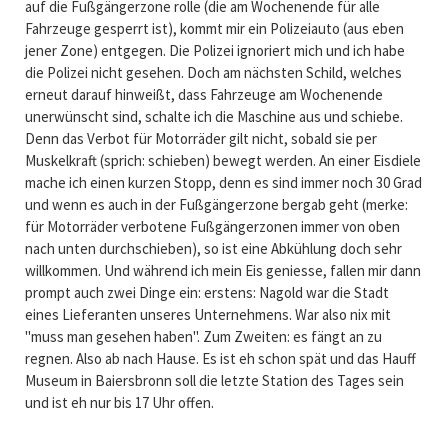
auf die Fußgängerzone rolle (die am Wochenende für alle
Fahrzeuge gesperrt ist), kommt mir ein Polizeiauto (aus eben
jener Zone) entgegen. Die Polizei ignoriert mich und ich habe
die Polizei nicht gesehen. Doch am nächsten Schild, welches
erneut darauf hinweißt, dass Fahrzeuge am Wochenende
unerwünscht sind, schalte ich die Maschine aus und schiebe.
Denn das Verbot für Motorräder gilt nicht, sobald sie per
Muskelkraft (sprich: schieben) bewegt werden. An einer Eisdiele
mache ich einen kurzen Stopp, denn es sind immer noch 30 Grad
und wenn es auch in der Fußgängerzone bergab geht (merke:
für Motorräder verbotene Fußgängerzonen immer von oben
nach unten durchschieben), so ist eine Abkühlung doch sehr
willkommen. Und während ich mein Eis geniesse, fallen mir dann
prompt auch zwei Dinge ein: erstens: Nagold war die Stadt
eines Lieferanten unseres Unternehmens. War also nix mit
"muss man gesehen haben". Zum Zweiten: es fängt an zu
regnen. Also ab nach Hause. Es ist eh schon spät und das Hauff
Museum in Baiersbronn soll die letzte Station des Tages sein
und ist eh nur bis 17 Uhr offen.