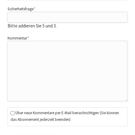
Pflichtfeld
Sicherheitsfrage
*
Bitte addieren Sie 5 und 3.
Pflichtfeld
Kommentar
*
Über neue Kommentare per E-Mail benachrichtigen (Sie können
das Abonnement jederzeit beenden)