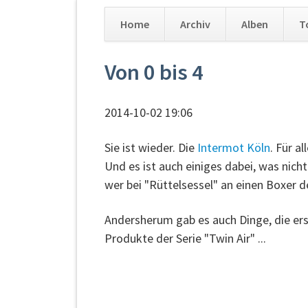
Home
Archiv
Alben
T
Navigation
Von 0 bis 4
überspringen
2014-10-02 19:06
Sie ist wieder. Die
Intermot Köln
. Für a
Und es ist auch einiges dabei, was nic
wer bei "Rüttelsessel" an einen Boxer de
Andersherum gab es auch Dinge, die ers
Produkte der Serie "Twin Air" ...