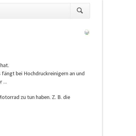
ation
pringen
 hat.
s fängt bei Hochdruckreinigern an und
 ...
torrad zu tun haben. Z. B. die