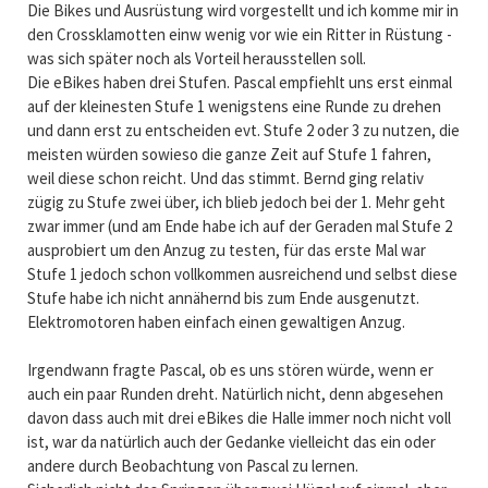
Die Bikes und Ausrüstung wird vorgestellt und ich komme mir in
den Crossklamotten einw wenig vor wie ein Ritter in Rüstung -
was sich später noch als Vorteil herausstellen soll.
Die eBikes haben drei Stufen. Pascal empfiehlt uns erst einmal
auf der kleinesten Stufe 1 wenigstens eine Runde zu drehen
und dann erst zu entscheiden evt. Stufe 2 oder 3 zu nutzen, die
meisten würden sowieso die ganze Zeit auf Stufe 1 fahren,
weil diese schon reicht. Und das stimmt. Bernd ging relativ
zügig zu Stufe zwei über, ich blieb jedoch bei der 1. Mehr geht
zwar immer (und am Ende habe ich auf der Geraden mal Stufe 2
ausprobiert um den Anzug zu testen, für das erste Mal war
Stufe 1 jedoch schon vollkommen ausreichend und selbst diese
Stufe habe ich nicht annähernd bis zum Ende ausgenutzt.
Elektromotoren haben einfach einen gewaltigen Anzug.
Irgendwann fragte Pascal, ob es uns stören würde, wenn er
auch ein paar Runden dreht. Natürlich nicht, denn abgesehen
davon dass auch mit drei eBikes die Halle immer noch nicht voll
ist, war da natürlich auch der Gedanke vielleicht das ein oder
andere durch Beobachtung von Pascal zu lernen.