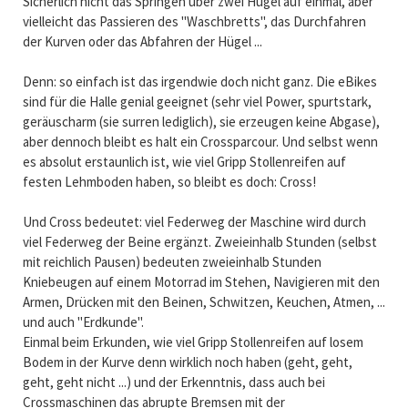
Sicherlich nicht das Springen über zwei Hügel auf einmal, aber
vielleicht das Passieren des "Waschbretts", das Durchfahren
der Kurven oder das Abfahren der Hügel ...
Denn: so einfach ist das irgendwie doch nicht ganz. Die eBikes
sind für die Halle genial geeignet (sehr viel Power, spurtstark,
geräuscharm (sie surren lediglich), sie erzeugen keine Abgase),
aber dennoch bleibt es halt ein Crossparcour. Und selbst wenn
es absolut erstaunlich ist, wie viel Gripp Stollenreifen auf
festen Lehmboden haben, so bleibt es doch: Cross!
Und Cross bedeutet: viel Federweg der Maschine wird durch
viel Federweg der Beine ergänzt. Zweieinhalb Stunden (selbst
mit reichlich Pausen) bedeuten zweieinhalb Stunden
Kniebeugen auf einem Motorrad im Stehen, Navigieren mit den
Armen, Drücken mit den Beinen, Schwitzen, Keuchen, Atmen, ...
und auch "Erdkunde".
Einmal beim Erkunden, wie viel Gripp Stollenreifen auf losem
Bodem in der Kurve denn wirklich noch haben (geht, geht,
geht, geht nicht ...) und der Erkenntnis, dass auch bei
Crossmaschinen das abrupte Bremsen mit der