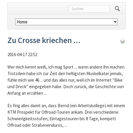
Navigation
überspringen
Zu Crosse kriechen ...
2016-04-17 22:52
Wer mich kennt weiß, ich mag Sport ... wenn andere ihn machen.
Trotzdem habe ich zur Zeit den heftigsten Muskelkater jemals,
fühle mich wie 46 ... und das alles nur, weil ich im Internet "Bike
und Dreck" eingegeben habe. Doch zurück, die Geschichte von
Anfang an erzählen ...
Es fing alles damit an, dass Bernd (ein Arbeitskollege) mit einem
KTM Prospekt für Offroad-Touren ankam. Drei verschiedene
Schwierigkeitsstufen, Eintagestouren bis 8 Tage, kompett
Offroad oder Straßenenduros, ...