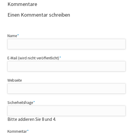
Kommentare
Einen Kommentar schreiben
Pflichtfeld
Name
*
Pflichtfeld
E-Mail (wird nicht veröffentlicht)
*
Webseite
Pflichtfeld
Sicherheitsfrage
*
Bitte addieren Sie 8 und 4.
Pflichtfeld
Kommentar
*