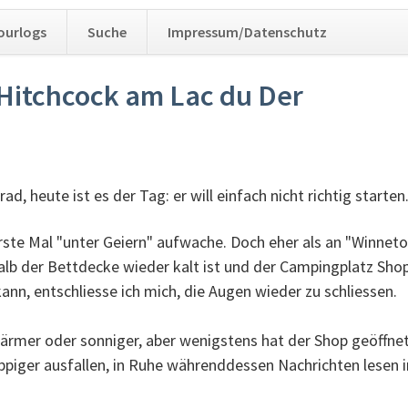
Navig
ourlogs
Suche
Impressum/Datenschutz
übers
Hitchcock am Lac du Der
, heute ist es der Tag: er will einfach nicht richtig starten
 erste Mal "unter Geiern" aufwache. Doch eher als an "Winnet
alb der Bettdecke wieder kalt ist und der Campingplatz Shop
nn, entschliesse ich mich, die Augen wieder zu schliessen.
wärmer oder sonniger, aber wenigstens hat der Shop geöffn
ppiger ausfallen, in Ruhe währenddessen Nachrichten lesen i