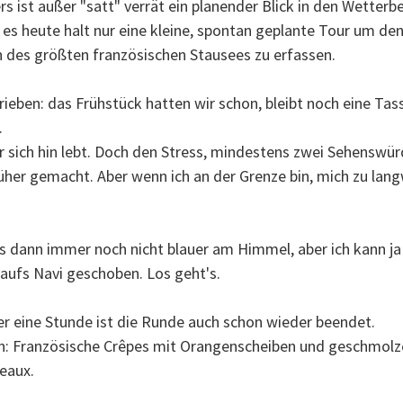
 ist außer "satt" verrät ein planender Blick in den Wetterbe
 es heute halt nur eine kleine, spontan geplante Tour um de
des größten französischen Stausees zu erfassen.
trieben: das Frühstück hatten wir schon, bleibt noch eine Ta
.
or sich hin lebt. Doch den Stress, mindestens zwei Sehensw
üher gemacht. Aber wenn ich an der Grenze bin, mich zu lang
 dann immer noch nicht blauer am Himmel, aber ich kann ja 
e aufs Navi geschoben. Los geht's.
r eine Stunde ist die Runde auch schon wieder beendet.
en: Französische Crêpes mit Orangenscheiben und geschmolze
eaux.