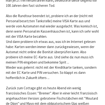
man jetzt frei herumfahren kann, bedeutete diese Gegend vor
100 Jahren den fast sicheren Tod.
Also die Rundtour beendet ist, probiere ich an der (nicht mit
Personal besetzten Tankstelle) meine VISA Karte aus und
werde vom Automaten mal wieder ausgelacht. Was komisch ist,
denn wenn Personal im Kassenhäuschen ist, kann ich sehr wohl
mit der VISA Karte bezahlen.
Und dann probiere ich etwas aus, was ich im Internet gelesen
habe: Karten werden immer dann zurückgewiesen, wenn der
Automat nicht online die Bonität überprüfen kann. Also
probiere ich meine EC-Karte aus. Und siehe da: nun muss ich
meinen PIN eingeben und bekomme Sprit ...
Wieder was gelernt: nicht mit der Kreditkarte tanken, sondern
mit der EC Karte und PIN versuchen. So klappt es dann
hoffentlich in Zukunft öfters ...
Zurück zum Cottage gibt es heute Abend ein wenig
französisches Essen: "Bremer". Aber in einer leicht französisch
angehauchten Version: gebratene Fischstäbchen mit "Moutard
de Dijon" und Mayo mit dem obligatorischem Glas weißen