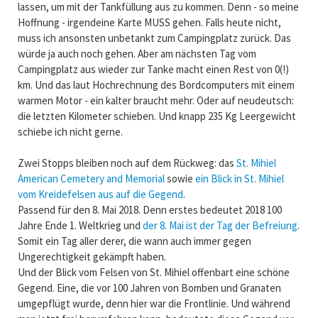
lassen, um mit der Tankfüllung aus zu kommen. Denn - so meine
Hoffnung - irgendeine Karte MUSS gehen. Falls heute nicht,
muss ich ansonsten unbetankt zum Campingplatz zurück. Das
würde ja auch noch gehen. Aber am nächsten Tag vom
Campingplatz aus wieder zur Tanke macht einen Rest von 0(!)
km. Und das laut Hochrechnung des Bordcomputers mit einem
warmen Motor - ein kalter braucht mehr. Oder auf neudeutsch:
die letzten Kilometer schieben. Und knapp 235 Kg Leergewicht
schiebe ich nicht gerne.
Zwei Stopps bleiben noch auf dem Rückweg: das
St. Mihiel
American Cemetery and Memorial
sowie
ein Blick in St. Mihiel
vom Kreidefelsen aus auf die Gegend
.
Passend für den 8. Mai 2018. Denn erstes bedeutet 2018 100
Jahre Ende 1. Weltkrieg und
der 8. Mai ist der Tag der Befreiung
.
Somit ein Tag aller derer, die wann auch immer gegen
Ungerechtigkeit gekämpft haben.
Und der Blick vom Felsen von St. Mihiel offenbart eine schöne
Gegend. Eine, die vor 100 Jahren von Bomben und Granaten
umgepflügt wurde, denn hier war die Frontlinie. Und während