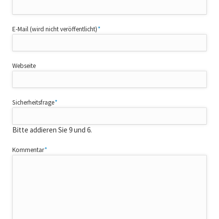
Pflichtfeld
E-Mail (wird nicht veröffentlicht)
*
Webseite
Pflichtfeld
Sicherheitsfrage
*
Bitte addieren Sie 9 und 6.
Pflichtfeld
Kommentar
*