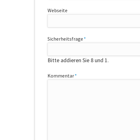
Webseite
Pflichtfeld
Sicherheitsfrage
*
Bitte addieren Sie 8 und 1.
Pflichtfeld
Kommentar
*