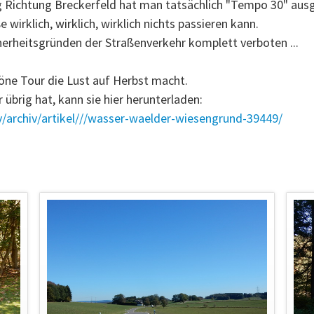
Richtung Breckerfeld hat man tatsächlich "Tempo 30" ausg
 wirklich, wirklich, wirklich nichts passieren kann.
erheitsgründen der Straßenverkehr komplett verboten ...
öne Tour die Lust auf Herbst macht.
 übrig hat, kann sie hier herunterladen:
v/archiv/artikel///wasser-waelder-wiesengrund-39449/