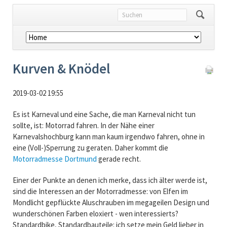
Navigation
überspringen
Kurven & Knödel
2019-03-02 19:55
Es ist Karneval und eine Sache, die man Karneval nicht tun
sollte, ist: Motorrad fahren. In der Nähe einer
Karnevalshochburg kann man kaum irgendwo fahren, ohne in
eine (Voll-)Sperrung zu geraten. Daher kommt die
Motorradmesse Dortmund
gerade recht.
Einer der Punkte an denen ich merke, dass ich älter werde ist,
sind die Interessen an der Motorradmesse: von Elfen im
Mondlicht gepflückte Aluschrauben im megageilen Design und
wunderschönen Farben eloxiert - wen interessierts?
Standardbike, Standardbauteile: ich setze mein Geld lieber in