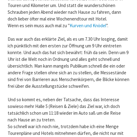
Touren und Kilometer um. Und statt die wunderschönen
Schrauben jeden Abend wieder nach Hause zu fahren, dann
doch lieber öfter mal eine Wochenendtour mit Hotel.
Wenn es sein muss auch mal zu "
Kurven und Knödel
".
Das war auch das erklärte Ziel, als es um 7.30 Uhr losging, damit
ich pünktlich mit den ersten zur Öffnung um 9 Uhr eintreten
konnte. Und auch das hat sich bewährt: früh da sein. Denn um 9
Uhr ist die Welt noch in Ordnung und alles geht schnell und
übersichtlich. Man kann mangels Publikum schnell die ein oder
andere Frage stellen ohne sich an zu stellen, die Messestände
sind frei von Barrieren aus Menschenkörpern, die Blicke können
frei über die Ausstellungstücke schweifen.
Und so kommt es, neben der Tatsache, dass das Interesse
sowieso mehr Halle 5 (Reisen & Ziele) das Ziel war, ich doch
tatsächlich schon um 11:18 wieder im Auto saß um die Reise
nach Hause an zu treten.
So schnell war ich noch nie, trotzdem habe ich eine Menge
Tourenpläne und Hotels mitnehmen dürfen, die nicht nur mit