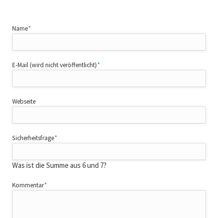
Pflichtfeld
Name
*
Pflichtfeld
E-Mail (wird nicht veröffentlicht)
*
Webseite
Pflichtfeld
Sicherheitsfrage
*
Was ist die Summe aus 6 und 7?
Pflichtfeld
Kommentar
*