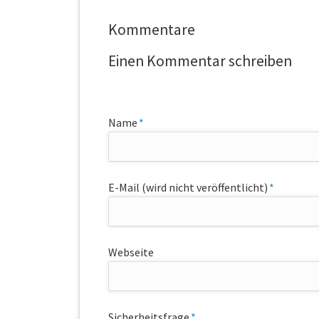
Kommentare
Einen Kommentar schreiben
Pflichtfeld
Name
*
Pflichtfeld
E-Mail (wird nicht veröffentlicht)
*
Webseite
Pflichtfeld
Sicherheitsfrage
*