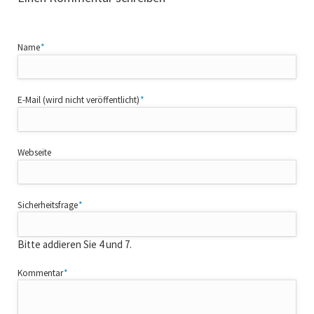
Pflichtfeld
Name
*
Pflichtfeld
E-Mail (wird nicht veröffentlicht)
*
Webseite
Pflichtfeld
Sicherheitsfrage
*
Bitte addieren Sie 4 und 7.
Pflichtfeld
Kommentar
*