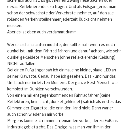
sicherlich auch ist. Es gibt keinen Zwang helle Sachen oder
etwas Reflektierendes zu tragen. Und als Fußgänger ist man
schon der schwächste der Verkehrsteilnehmer, auf den alle
rollenden Verkehrsteilnehmer jederzeit Rücksicht nehmen
müssen.
Aber es ist eben auch verdammt dumm.
Wer es sich mal antun möchte, der sollte mal - wenn es noch
dunkel ist - mit dem Fahrrad fahren und darauf achten, wie sehr
dunkel gekleidete Menschen (ohne reflektierende Kleidung)
NICHT auffallen.
Bei einen Fußgänger sah ich einmal eine kleine, blaue LED an
seiner Krawatte. Genau: habe ich gesehen. Das - und nur das.
Und auch nur im letzten Moment. Der ganze Rest Mensch war
komplett im Dunklen verschwunden.
Von einem mir entgegenkommenden Fahrradfahrer (keine
Reflektoren, kein Licht, dunkel gekleidet) sah ich als erstes das
Glimmen der Zigarette, die er in der Hand hielt. Dann war er
auch schon wieder an mir vorbei.
Morgens komme ich immer an jemanden vorbei, der zu Fuß ins
Industriegebiet geht. Das Einzige, was man von ihm in der