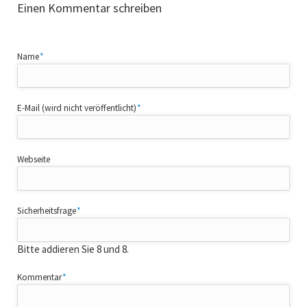
Einen Kommentar schreiben
Pflichtfeld
Name
*
Pflichtfeld
E-Mail (wird nicht veröffentlicht)
*
Webseite
Pflichtfeld
Sicherheitsfrage
*
Bitte addieren Sie 8 und 8.
Pflichtfeld
Kommentar
*