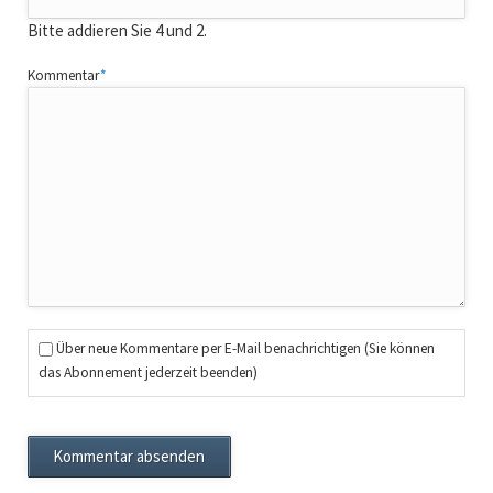
Bitte addieren Sie 4 und 2.
Pflichtfeld
Kommentar
*
Über neue Kommentare per E-Mail benachrichtigen (Sie können
das Abonnement jederzeit beenden)
Kommentar absenden