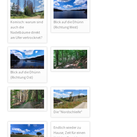
Komisch: warum sind
Blick auf die Dhünn
auch die
(Richtung West)
Nadelbäume direkt
am Ufer vertrocknet?
Blick auf die Dhünn
(Richtung Ost)
Die "Nordschleife"
Endlich wieder zu
Hause, Zeit für einen