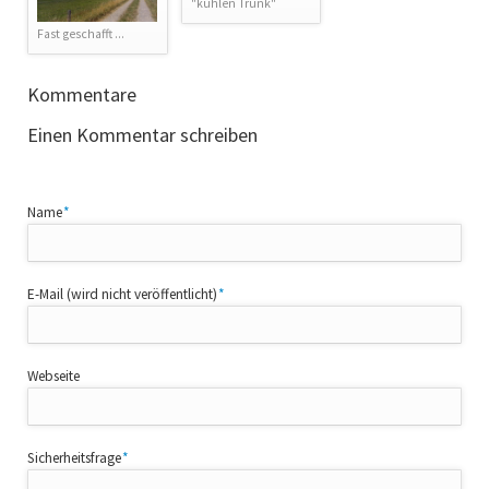
"kühlen Trunk"
Fast geschafft ...
Kommentare
Einen Kommentar schreiben
Pflichtfeld
Name
*
Pflichtfeld
E-Mail (wird nicht veröffentlicht)
*
Webseite
Pflichtfeld
Sicherheitsfrage
*