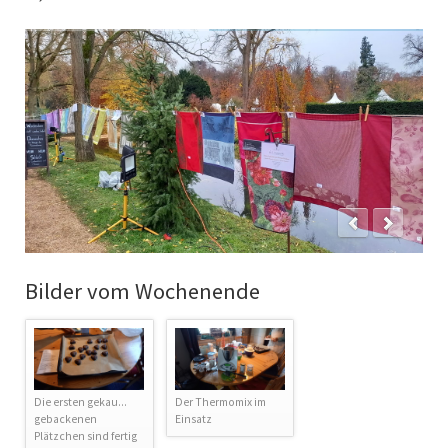
Bilder vom Wochenende
Die ersten gekau...
Der Thermomix im
gebackenen
Einsatz
Plätzchen sind fertig