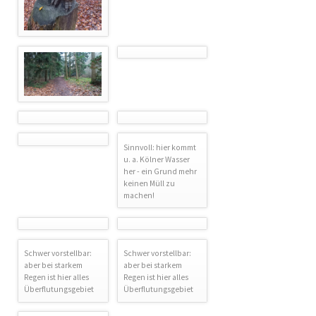
Sinnvoll: hier kommt
u. a. Kölner Wasser
her - ein Grund mehr
keinen Müll zu
machen!
Schwer vorstellbar:
Schwer vorstellbar:
aber bei starkem
aber bei starkem
Regen ist hier alles
Regen ist hier alles
Überflutungsgebiet
Überflutungsgebiet