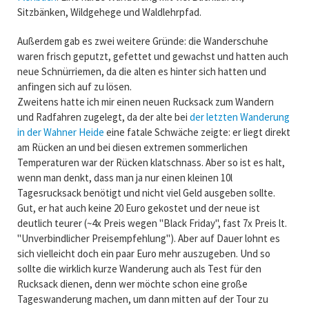
Sitzbänken, Wildgehege und Waldlehrpfad.
Außerdem gab es zwei weitere Gründe: die Wanderschuhe
waren frisch geputzt, gefettet und gewachst und hatten auch
neue Schnürriemen, da die alten es hinter sich hatten und
anfingen sich auf zu lösen.
Zweitens hatte ich mir einen neuen Rucksack zum Wandern
und Radfahren zugelegt, da der alte bei
der letzten Wanderung
in der Wahner Heide
eine fatale Schwäche zeigte: er liegt direkt
am Rücken an und bei diesen extremen sommerlichen
Temperaturen war der Rücken klatschnass. Aber so ist es halt,
wenn man denkt, dass man ja nur einen kleinen 10l
Tagesrucksack benötigt und nicht viel Geld ausgeben sollte.
Gut, er hat auch keine 20 Euro gekostet und der neue ist
deutlich teurer (~4x Preis wegen "Black Friday", fast 7x Preis lt.
"Unverbindlicher Preisempfehlung"). Aber auf Dauer lohnt es
sich vielleicht doch ein paar Euro mehr auszugeben. Und so
sollte die wirklich kurze Wanderung auch als Test für den
Rucksack dienen, denn wer möchte schon eine große
Tageswanderung machen, um dann mitten auf der Tour zu