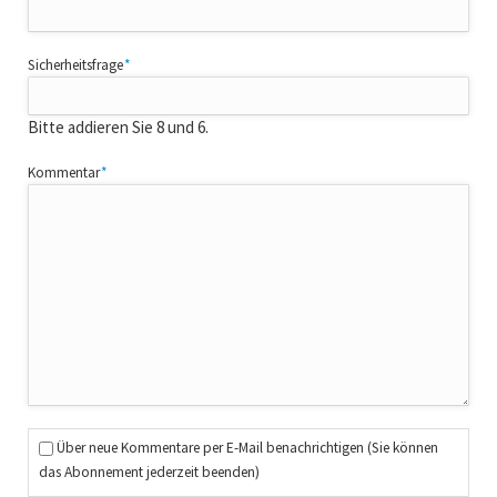
Pflichtfeld
Sicherheitsfrage
*
Bitte addieren Sie 8 und 6.
Pflichtfeld
Kommentar
*
Über neue Kommentare per E-Mail benachrichtigen (Sie können
das Abonnement jederzeit beenden)