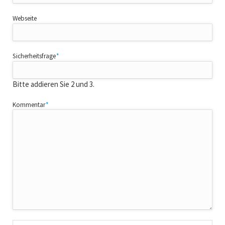
Webseite
Pflichtfeld
Sicherheitsfrage
*
Bitte addieren Sie 2 und 3.
Pflichtfeld
Kommentar
*