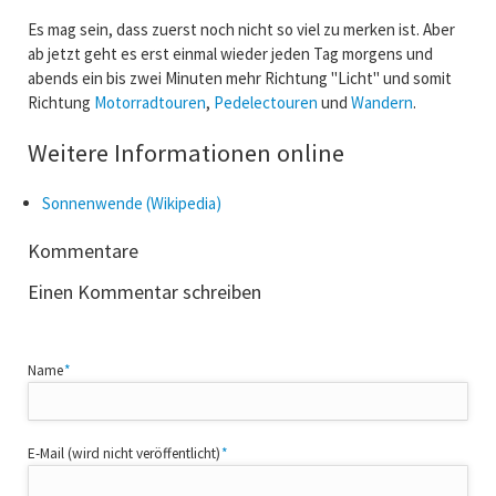
Es mag sein, dass zuerst noch nicht so viel zu merken ist. Aber
ab jetzt geht es erst einmal wieder jeden Tag morgens und
abends ein bis zwei Minuten mehr Richtung "Licht" und somit
Richtung
Motorradtouren
,
Pedelectouren
und
Wandern
.
Weitere Informationen online
Sonnenwende (Wikipedia)
Kommentare
Einen Kommentar schreiben
Pflichtfeld
Name
*
Pflichtfeld
E-Mail (wird nicht veröffentlicht)
*