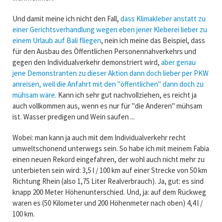
Und damit meine ich nicht den Fall,
dass Klimakleber anstatt zu
einer Gerichtsverhandlung wegen eben jener Kleberei lieber zu
einem Urlaub auf Bali fliegen
, nein ich meine das Beispiel, dass
für den Ausbau des Öffentlichen Personennahverkehrs und
gegen den Individualverkehr demonstriert wird,
aber genau
jene Demonstranten zu dieser Aktion dann doch lieber per PKW
anreisen, weil die Anfahrt mit den "öffentlichen" dann doch zu
mühsam wäre.
Kann ich sehr gut nachvollziehen, es reicht ja
auch vollkommen aus, wenn es nur für "die Anderen" mühsam
ist. Wasser predigen und Wein saufen ...
Wobei: man kann ja auch mit dem Individualverkehr recht
umweltschonend unterwegs sein. So habe ich mit meinem Fabia
einen neuen Rekord eingefahren, der wohl auch nicht mehr zu
unterbieten sein wird: 3,5 l / 100 km auf einer Strecke von 50 km
Richtung Rhein (also 1,75 Liter Realverbrauch). Ja, gut: es sind
knapp 200 Meter Höhenunterschied. Und, ja: auf dem Rückweg
waren es (50 Kilometer und 200 Höhenmeter nach oben) 4,4 l /
100 km.