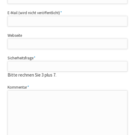
Pflichtfeld
E-Mail (wird nicht veröffentlicht)
*
Webseite
Pflichtfeld
Sicherheitsfrage
*
Bitte rechnen Sie 3 plus 7.
Pflichtfeld
Kommentar
*