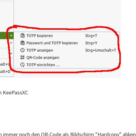
in KeePassXC
n immer noch den QR-Code als Bildschirm "Hardcopy" ablege