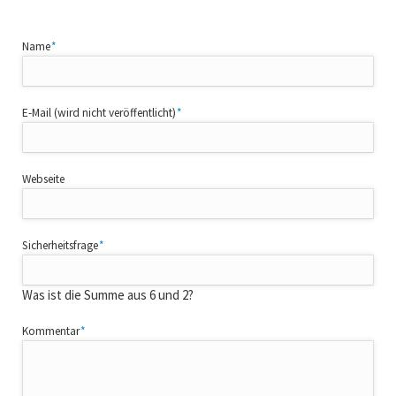
Pflichtfeld
Name
*
Pflichtfeld
E-Mail (wird nicht veröffentlicht)
*
Webseite
Pflichtfeld
Sicherheitsfrage
*
Was ist die Summe aus 6 und 2?
Pflichtfeld
Kommentar
*