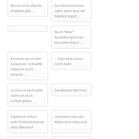
Was es nicht alles für
Das letzte was man
Insekten gibt ...
sieht, wenn man ein
Nilpferd ärgert ...
Noch "Meer"
Ausstellungstücke
bis unters Dach ...
Kommen wir zu den
... Gips aber schon
Gesteinen: Schwefel
nicht mehr.
hätte ich noch
erkannt ...
Und auch bei Kupfer
Der Berliner Bahnhof
hätte ich mich
schwer getan.
Eigentlich schon
Und wenn man die
mehr Einkaufzentrum
Weite nach links und
denn Bahnhof
...