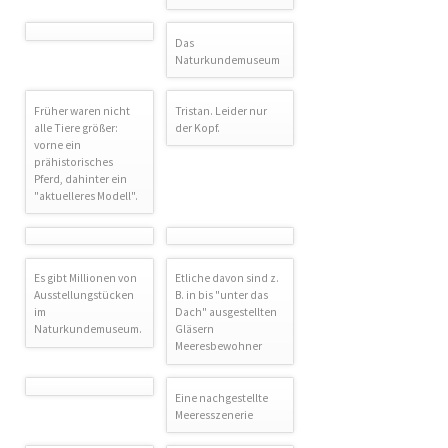
Das
Naturkundemuseum
Früher waren nicht
Tristan. Leider nur
alle Tiere größer:
der Kopf.
vorne ein
prähistorisches
Pferd, dahinter ein
"aktuelleres Modell".
Es gibt Millionen von
Etliche davon sind z.
Ausstellungstücken
B. in bis "unter das
im
Dach" ausgestellten
Naturkundemuseum.
Gläsern
Meeresbewohner
Eine nachgestellte
Meeresszenerie