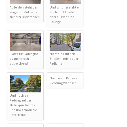
Außerdem steht der
Und schöner steht er
Wagen im Parkhaus
auch noch! Sieht
sicherer und trocken
eher aus wie eine
Lounge
Plätze für Räder gibt
Nichts los auf den
es auch noch
Straßen - prima zum
ausreichend!
Radfahren!
Noch mehr Radweg
Richtung Wannsee
Und noch ein
Radweg auf der
Mittelspur. Rechts
und links "normale"
PKW Straße.