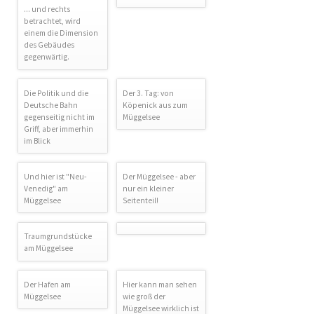
... und rechts
betrachtet, wird
einem die Dimension
des Gebäudes
gegenwärtig.
Die Politik und die
Der 3. Tag: von
Deutsche Bahn
Köpenick aus zum
gegenseitig nicht im
Müggelsee
Griff, aber immerhin
im Blick
Und hier ist "Neu-
Der Müggelsee - aber
Venedig" am
nur ein kleiner
Müggelsee
Seitenteil!
Traumgrundstücke
am Müggelsee
Der Hafen am
Hier kann man sehen
Müggelsee
wie groß der
Müggelsee wirklich ist