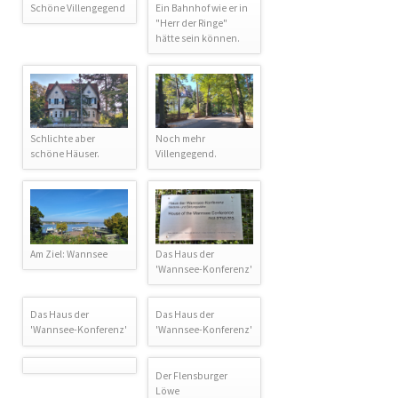
Schöne Villengegend
Ein Bahnhof wie er in
"Herr der Ringe"
hätte sein können.
Schlichte aber
Noch mehr
schöne Häuser.
Villengegend.
Am Ziel: Wannsee
Das Haus der
'Wannsee-Konferenz'
Das Haus der
Das Haus der
'Wannsee-Konferenz'
'Wannsee-Konferenz'
Der Flensburger
Löwe