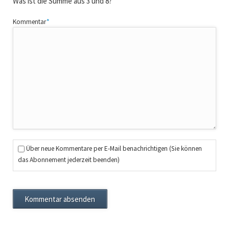
Was ist die Summe aus 3 und 8?
Pflichtfeld
Kommentar
*
Über neue Kommentare per E-Mail benachrichtigen (Sie können
das Abonnement jederzeit beenden)
Kommentar absenden