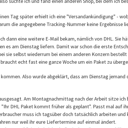
so suchte ich und fand einen anderen Shop, bei dem ich best
inen Tag später erhielt ich eine "Versandankündigung" - wob
warum die angegebene Tracking-Nummer keine Ergebnisse lie
ch dann eine weitere E-Mail bekam, nämlich von DHL. Sie h
den es am Dienstag liefern. Damit war schon die erste Ents
bei sie selbst wiederrum bei einem anderen Konzern bestellt
hr braucht echt fast eine ganze Woche um ein Paket zu überg
so kommen. Also wurde abgeklärt, dass am Dienstag jemand 
rausgesagt. Am Montagnachmittag nach der Arbeit sitze ich 
 "Ihr DHL Paket kommt früher als geplant". Passt mal auf ihr 
erbraucher muss ich tagsüber doch tatsächlich arbeiten und 
hren nur weil ihr eure Liefertermine auf einmal ändert.