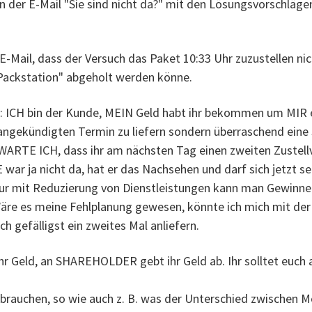
in der E-Mail "Sie sind nicht da?" mit den Lösungsvorschläg
-Mail, dass der Versuch das Paket 10:33 Uhr zuzustellen nic
 Packstation" abgeholt werden könne.
n: ICH bin der Kunde, MEIN Geld habt ihr bekommen um MIR ei
gekündigten Termin zu liefern sondern überraschend eine S
WARTE ICH, dass ihr am nächsten Tag einen zweiten Zustel
 war ja nicht da, hat er das Nachsehen und darf sich jetzt 
nur mit Reduzierung von Dienstleistungen kann man Gewinn
e es meine Fehlplanung gewesen, könnte ich mich mit der P
h gefälligst ein zweites Mal anliefern.
Geld, an SHAREHOLDER gebt ihr Geld ab. Ihr solltet euch a
g brauchen, so wie auch z. B. was der Unterschied zwischen M