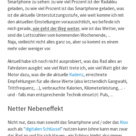
Smartphone zu sehen: zu wie viel Prozent ist der Radakku
geladen, zu wie viel Prozent ist das Smartphone geladen, was
ist die aktuelle Unterstützungsstufe, wie weit komme ich mit
den aktuellen Einstellungen voraussichtlich, wo befinde ich
mich gerade,
wie geht der Weg weiter
, wie ist das Wetter, wie
sind die Lottozahlen vom kommenden Wochenende, ...
Naja, vielleicht nicht alles ganz so, aber so kommt es einem
mehr oder weniger vor.
Aktuell habe ich noch nicht ausprobiert, was das Rad alles an
Fahrdaten ausgibt: wie viel Watt trete ich, wie viel Watt gibt der
Motor dazu, was die die aktuelle
Kadenz
, errechnete
Empfehlungen für alle diese Werte (also letztendlich Gangwahl,
Trittfrequenz, ...), verbrauchte Kalorien, Kilometerleistung, ... -
und - falls man entsprechende Technik einsetzt: Puls, ...
Netter Nebeneffekt
Nicht nur, dass man sowohl das Smartphone und / oder das
Kiox
auch als "
digitalen Schlüssel
" nutzen kann (ohne kann man zwar
das Rad an und für sich klauen - ein Schloss bleibt also immer