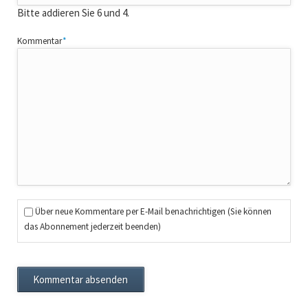
Bitte addieren Sie 6 und 4.
Pflichtfeld
Kommentar
*
Über neue Kommentare per E-Mail benachrichtigen (Sie können
das Abonnement jederzeit beenden)
Kommentar absenden