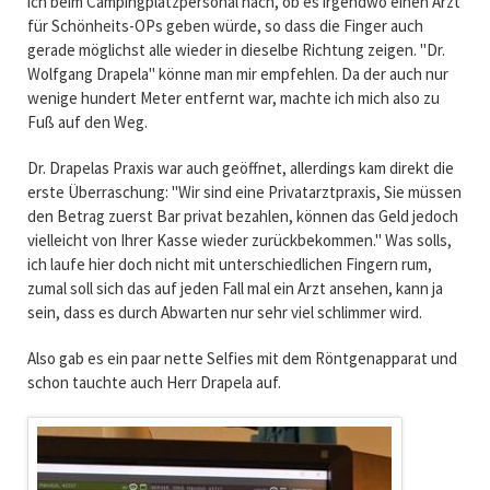
ich beim Campingplatzpersonal nach, ob es irgendwo einen Arzt
für Schönheits-OPs geben würde, so dass die Finger auch
gerade möglichst alle wieder in dieselbe Richtung zeigen. "Dr.
Wolfgang Drapela" könne man mir empfehlen. Da der auch nur
wenige hundert Meter entfernt war, machte ich mich also zu
Fuß auf den Weg.
Dr. Drapelas Praxis war auch geöffnet, allerdings kam direkt die
erste Überraschung: "Wir sind eine Privatarztpraxis, Sie müssen
den Betrag zuerst Bar privat bezahlen, können das Geld jedoch
vielleicht von Ihrer Kasse wieder zurückbekommen." Was solls,
ich laufe hier doch nicht mit unterschiedlichen Fingern rum,
zumal soll sich das auf jeden Fall mal ein Arzt ansehen, kann ja
sein, dass es durch Abwarten nur sehr viel schlimmer wird.
Also gab es ein paar nette Selfies mit dem Röntgenapparat und
schon tauchte auch Herr Drapela auf.