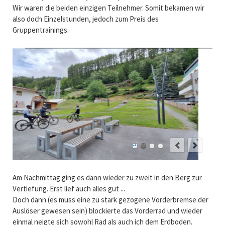
Wir waren die beiden einzigen Teilnehmer. Somit bekamen wir
also doch Einzelstunden, jedoch zum Preis des
Gruppentrainings.
ders
wieder ging es zum Übungsparcour, die einzige grüne (leicht, leicht) Strecke in Sölden, der Lift links im Bild oberhalb des Hauses bringt einen zum Anfang der Strecke
Am Nachmittag ging es dann wieder zu zweit in den Berg zur
Vertiefung. Erst lief auch alles gut ...
Doch dann (es muss eine zu stark gezogene Vorderbremse der
Auslöser gewesen sein) blockierte das Vorderrad und wieder
einmal neigte sich sowohl Rad als auch ich dem Erdboden.