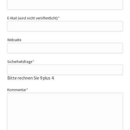
Pflichtfeld
E-Mail (wird nicht veröffentlicht)
*
Webseite
Pflichtfeld
Sicherheitsfrage
*
Bitte rechnen Sie 9 plus 4.
Pflichtfeld
Kommentar
*