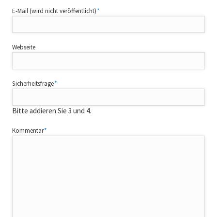
Pflichtfeld
E-Mail (wird nicht veröffentlicht)
*
Webseite
Pflichtfeld
Sicherheitsfrage
*
Bitte addieren Sie 3 und 4.
Pflichtfeld
Kommentar
*