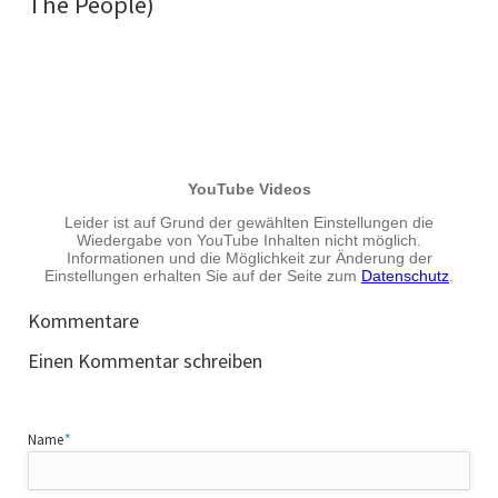
The People)
Kommentare
Einen Kommentar schreiben
Pflichtfeld
Name
*