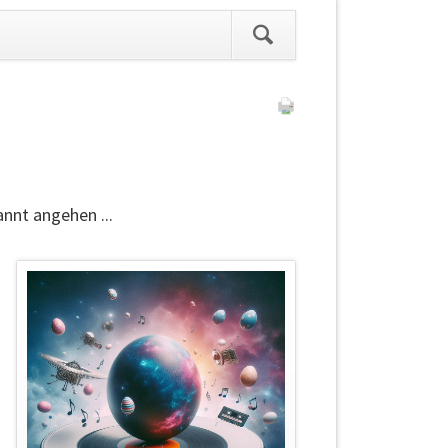
ation
pringen
nnt angehen ...