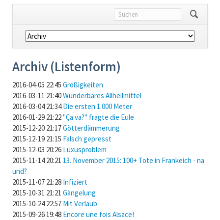
Navigation
überspringen
Archiv (Listenform)
2016-04-05 22:45
Großigkeiten
2016-03-11 21:40
Wunderbares Allheilmittel
2016-03-04 21:34
Die ersten 1.000 Meter
2016-01-29 21:22
"Ça va?" fragte die Eule
2015-12-20 21:17
Götterdämmerung
2015-12-19 21:15
Falsch gepresst
2015-12-03 20:26
Luxusproblem
2015-11-14 20:21
13. November 2015: 100+ Tote in Frankeich - na
und?
2015-11-07 21:28
Infiziert
2015-10-31 21:21
Gängelung
2015-10-24 22:57
Mit Verlaub
2015-09-26 19:48
Encore une fois Alsace!